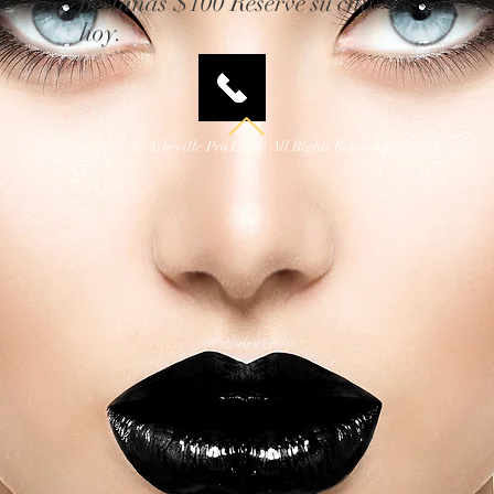
pestanas $100 Reserve su cita
hoy.
© Asheville Pro Lash | All Rights Reserved