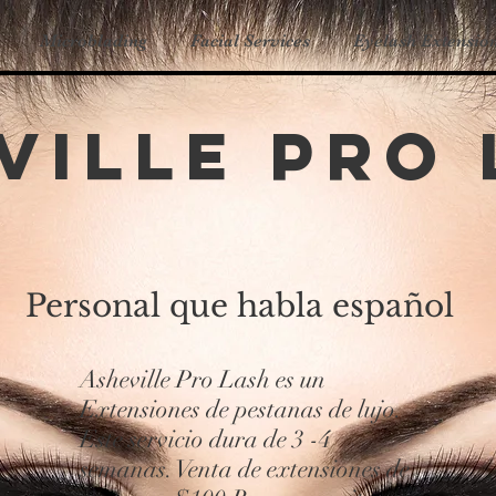
Microblading
Facial Services
Eyelash Extension
ville Pro
Personal que habla español
Asheville Pro Lash es un
Extensiones de pestanas de lujo.
Este servicio dura de 3 -4
semanas. Venta de extensiones de