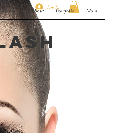
Log In
 Services
About
Portfolio
More
 Lash